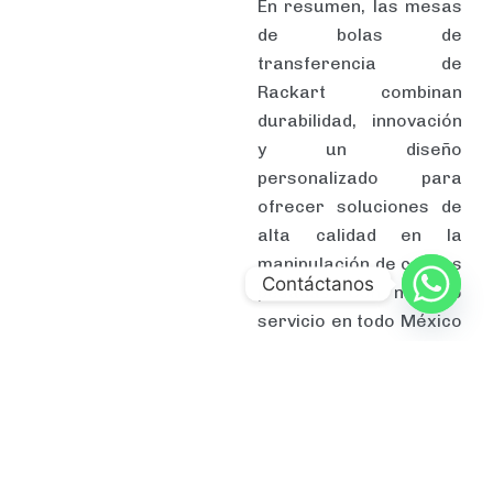
En resumen, las mesas
de bolas de
transferencia de
Rackart combinan
durabilidad, innovación
y un diseño
personalizado para
ofrecer soluciones de
alta calidad en la
manipulación de cargas
Contáctanos
pesadas. Con nuestro
servicio en todo México
y nuestra dedicación a
la satisfacción del
cliente, Rackart es tu
mejor opción para
mejorar la eficiencia
operativa y la