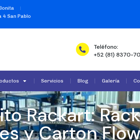
Bonita
 4 San Pablo
Teléfono:
+52 (81) 8370-70
oductos
Servicios
Blog
Galería
Co
ito Rackart: Rac
les y Carton Flo