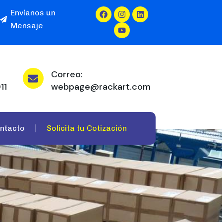
Envíanos un
Mensaje
Correo:
11
webpage@rackart.com
ntacto
Solicita tu Cotización