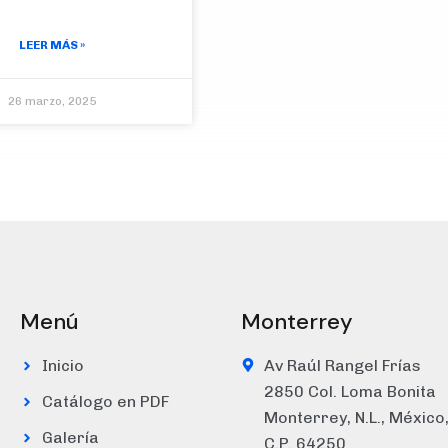
LEER MÁS »
26 marzo, 2025
Menú
Monterrey
Inicio
Av Raúl Rangel Frías
2850 Col. Loma Bonita
Catálogo en PDF
Monterrey, N.L., México
Galería
C.P. 64250