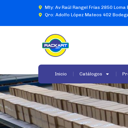
Mty: Av Raúl Rangel Frías 2850 Loma 
Qro: Adolfo López Mateos 402 Bodega
Inicio
Catálogos
Pr